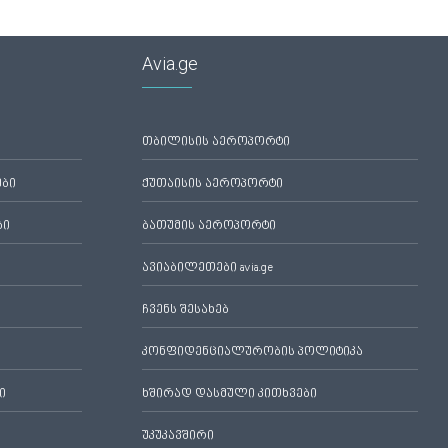
Avia.ge
თბილისის აეროპორტი
ები
ქუთაისის აეროპორტი
ბი
ბათუმის აეროპორტი
ავიაბილეთები avia.ge
ჩვენს შესახებ
კონფიდენციალურობის პოლიტიკა
ი
ხშირად დასმული კითხვები
უკუკავშირი