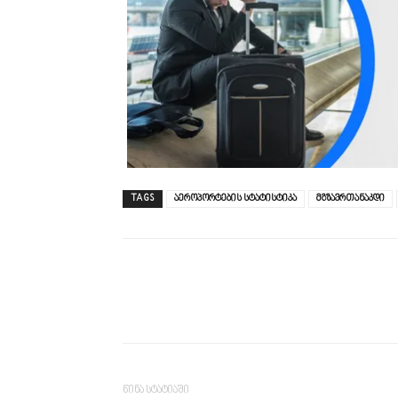
TAGS
აეროპორტების სტატისტიკა
მგზავრთანაკდი
წინა სტატიაში