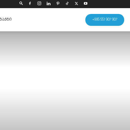
ᲢᲐᲥᲢᲘ
+995 551 907 907