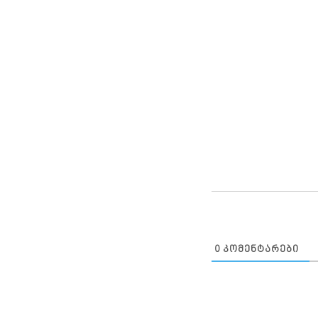
0
ᲙᲝᲛᲔᲜᲢᲐᲠᲔᲑᲘ