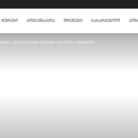
ᲢᲣᲠᲔᲑᲘ
ᲙᲝᲛᲞᲔᲜᲡᲐᲪᲘᲐ
ᲤᲠᲔᲜᲔᲑᲘ
ᲡᲐᲡᲐᲠᲒᲔᲑᲚᲝ
ᲙᲝᲜ
დება – აეროპორტების შედეგები 2025 წლის II კვარტალში