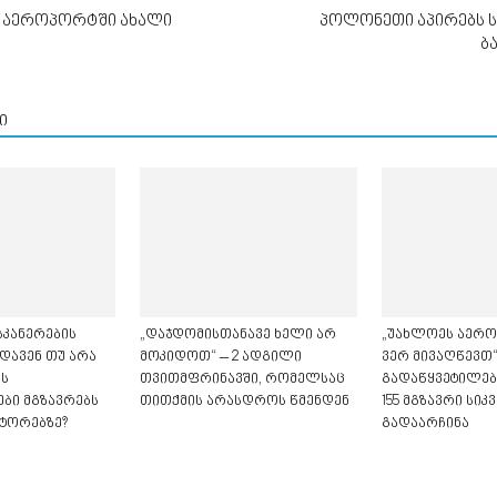
 აეროპორტში ახალი
პოლონეთი აპირებს 
ბ
ი
კანერების
„დაჯდომისთანავე ხელი არ
„უახლოეს აერ
დავენ თუ არა
მოკიდოთ“ – 2 ადგილი
ვერ მივაღწევთ“
ს
თვითმფრინავში, რომელსაც
გადაწყვეტილებ
ბი მგზავრებს
თითქმის არასდროს წმენდენ
155 მგზავრი სი
ტორებზე?
გადაარჩინა