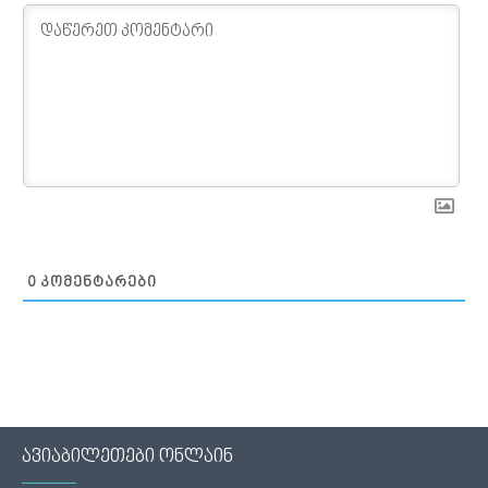
0
ᲙᲝᲛᲔᲜᲢᲐᲠᲔᲑᲘ
ავიაბილეთები ონლაინ