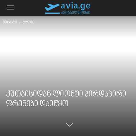
მთავარი
ბლოგი
ქუთაისიდან ლიონში პირდაპირი
ფრენები დაიწყო