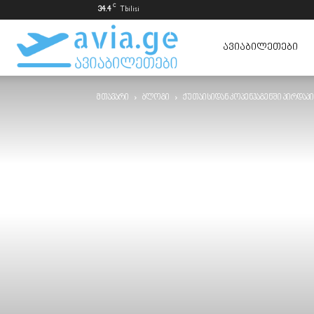
C
34.4
Tbilisi
ავიაბილეთები
ᲐᲕᲘᲐᲑᲘᲚᲔᲗᲔᲑᲘ
მთავარი
ბლოგი
ქუთაისიდან კოპენჰაგენში პირდაპ
ყველაზე
იაფად