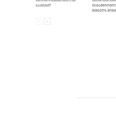
აეროპორტებში კედლის
უსაფრთხოები
საათები?
თანამშრომლე
შიშველს მონი