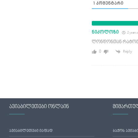
1
ᲙᲝᲛᲔᲜᲢᲐᲠᲘ
ნიკოლოზი
2 years 
ლონდონთან რატომ შ
0
Reply
ავიაბილეთები ონლაინ
მიმართუ
ავიაბილეთები იაფად
ბაქოს ავია