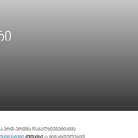
რი
და ერთ-ერთმა დაბალბიუჯეტიანმა
ოპენჰაგენი
ქუთაისი
-ს მიმართულებით