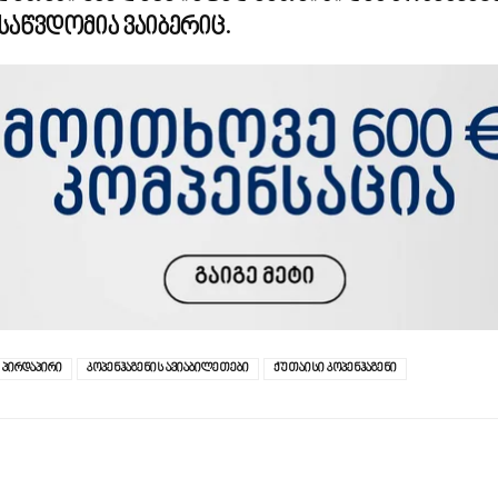
საწვდომია ვაიბერიც.
 პირდაპირი
კოპენჰაგენის ავიაბილეთები
ქუთაისი კოპენჰაგენი