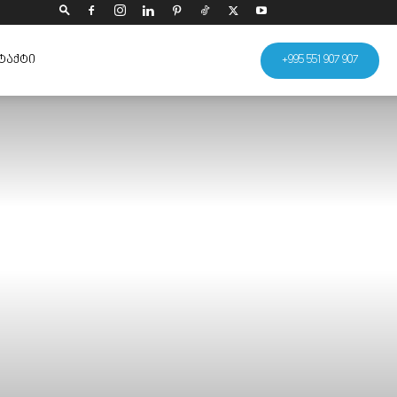
ᲢᲐᲥᲢᲘ
+995 551 907 907