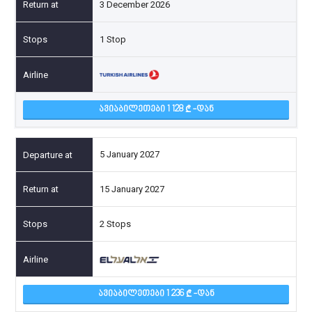
3 December 2026
1 Stop
ᲐᲕᲘᲐᲑᲘᲚᲔᲗᲔᲑᲘ 1 128
-ᲓᲐᲜ
5 January 2027
15 January 2027
2 Stops
ᲐᲕᲘᲐᲑᲘᲚᲔᲗᲔᲑᲘ 1 236
-ᲓᲐᲜ