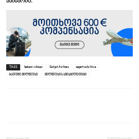
ვაიბერიც.
TAGS
batumi vilniusi
Getjet Airlines
saqartvelo litva
ბათუმი ვილნიუსი
ვილნიუსის ავიაბილეთები