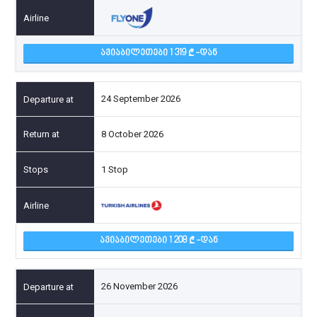
ᲐᲕᲘᲐᲑᲘᲚᲔᲗᲔᲑᲘ 1 319
-ᲓᲐᲜ
24 September 2026
8 October 2026
1 Stop
ᲐᲕᲘᲐᲑᲘᲚᲔᲗᲔᲑᲘ 1 208
-ᲓᲐᲜ
26 November 2026