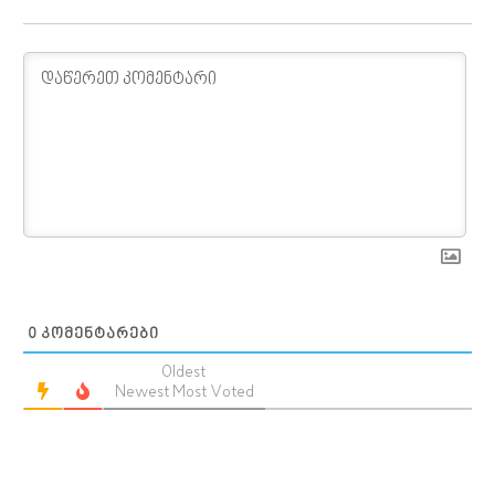
0
ᲙᲝᲛᲔᲜᲢᲐᲠᲔᲑᲘ
Oldest
Newest
Most Voted