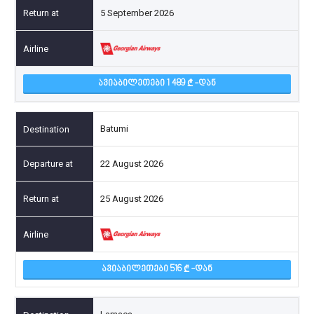
5 September 2026
ᲐᲕᲘᲐᲑᲘᲚᲔᲗᲔᲑᲘ 1 489
-ᲓᲐᲜ
Batumi
22 August 2026
25 August 2026
ᲐᲕᲘᲐᲑᲘᲚᲔᲗᲔᲑᲘ 516
-ᲓᲐᲜ