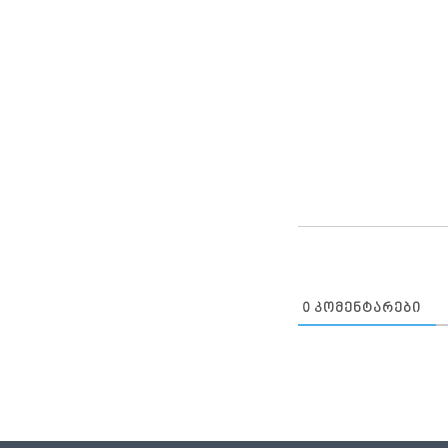
0
ᲙᲝᲛᲔᲜᲢᲐᲠᲔᲑᲘ