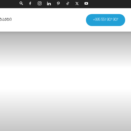
ᲢᲐᲥᲢᲘ
+995 551 907 907