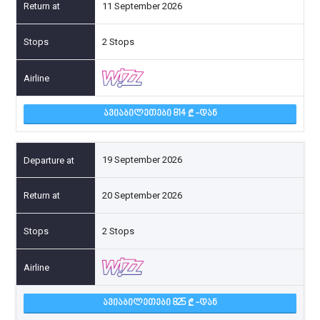
11 September 2026
2 Stops
ᲐᲕᲘᲐᲑᲘᲚᲔᲗᲔᲑᲘ 814
-ᲓᲐᲜ
19 September 2026
20 September 2026
2 Stops
ᲐᲕᲘᲐᲑᲘᲚᲔᲗᲔᲑᲘ 825
-ᲓᲐᲜ