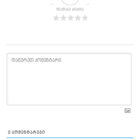
შეაფასე სტატია
0
ᲙᲝᲛᲔᲜᲢᲐᲠᲔᲑᲘ