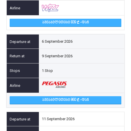
ᲐᲕᲘᲐᲑᲘᲚᲔᲗᲔᲑᲘ 839
-ᲓᲐᲜ
6 September 2026
9 September 2026
1 Stop
ᲐᲕᲘᲐᲑᲘᲚᲔᲗᲔᲑᲘ 860
-ᲓᲐᲜ
11 September 2026