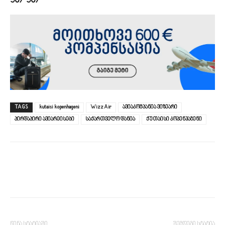
907 907
TAGS
kutaisi kopenhageni
Wizz Air
ავიაკომპანია ვიზეარი
პირდაპირი ავიარეისები
საქართველო დანია
ქუთაისი კოპენჰაგენი
წინა სტატიაში
შემდეგი სტატია