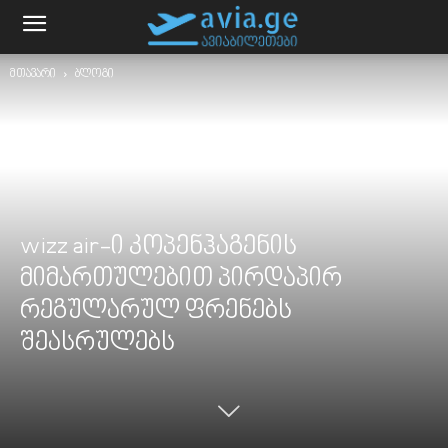
მთავარი
ბლოგი
wizz air-ი კოპენჰაგენის
მიმართულებით პირდაპირ
რეგულარულ ფრენებს
შეასრულებს