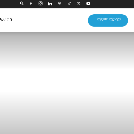
ᲢᲐᲥᲢᲘ
+995 551 907 907