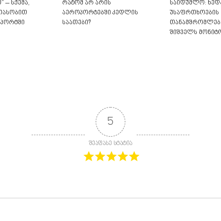
 – სქემა,
რატომ არ არის
საიდუმლო: ხედ
თასობით
აეროპორტებში კედლის
უსაფრთხოების
ოპორტში
საათები?
თანამშრომლები
შიშველს მონიტ
5
შეაფასე სტატია