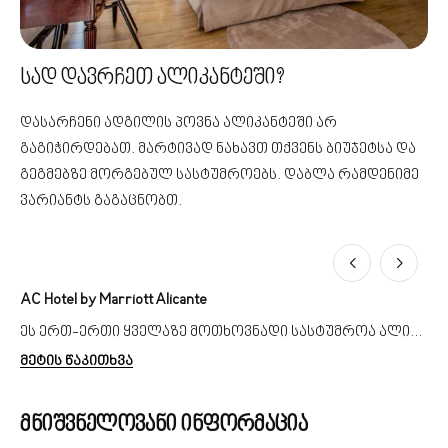
სად დავრჩეთ ალიკანტეში?
დასარჩენი ადგილის პოვნა ალიკანტეში არ
გაგიჭირდებათ. მარტივად ნახავთ თქვენს ბიუჯეტსა და
გეგმებზე მორგებულ სასტუმროებს. დაბლა რამდენიმე
ვარიანტს გაგაცნობთ.
AC Hotel by Marriott Alicante
Le
ეს ერთ-ერთი ყველაზე მოთხოვნადი სასტუმროა ალიკანტეში, რაც გასაკვირი არცაა – იგი იდეალურ ადგილას მდებარეობს, საიდანაც ულამაზესი ხედები იშლება. მისი ნომრები კომფორტული და მოწესრიგებულია. თავად სასტუმროს ტერიტორიაზე ნახავთ ფიტნეს დარბაზს, მოსასვენებელ ადგილებს, 2 რესტორანს და სხვა ბევრ სივრცეს, სადაც გართობასა და დასვენებას შეძლებთ. ნომრის საფასურში შედის საუზმის სერვისიც.
მეტის წაკითხვა
მე
მნიშვნელოვანი ინფორმაცია