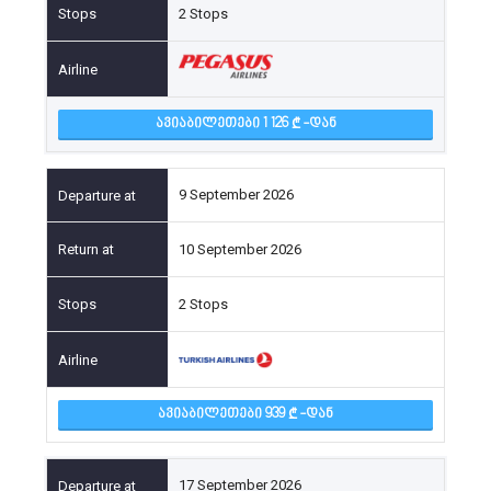
2 Stops
ᲐᲕᲘᲐᲑᲘᲚᲔᲗᲔᲑᲘ 1 126
-ᲓᲐᲜ
9 September 2026
10 September 2026
2 Stops
ᲐᲕᲘᲐᲑᲘᲚᲔᲗᲔᲑᲘ 939
-ᲓᲐᲜ
17 September 2026