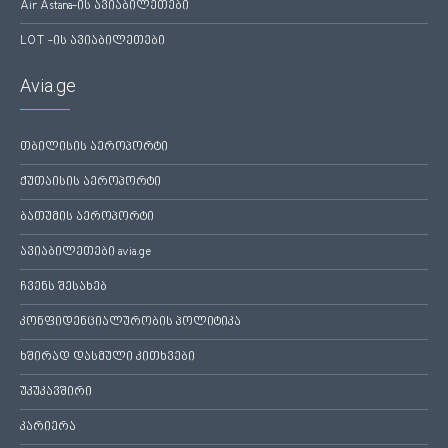
Air Astana-ის ავიაბილეთები
LOT -ის ავიაბილეთები
Avia.ge
თბილისის აეროპორტი
ქუთაისის აეროპორტი
ბათუმის აეროპორტი
ავიაბილეთები avia.ge
ჩვენს შესახებ
კონფიდენციალურობის პოლიტიკა
ხშირად დასმული კითხვები
უკუკავშირი
კარიერა