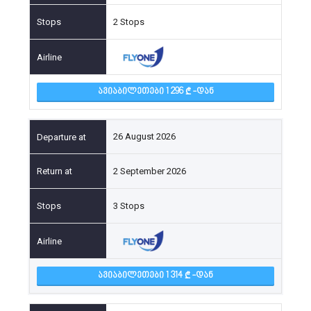
2 Stops
ᲐᲕᲘᲐᲑᲘᲚᲔᲗᲔᲑᲘ 1 296
-ᲓᲐᲜ
26 August 2026
2 September 2026
3 Stops
ᲐᲕᲘᲐᲑᲘᲚᲔᲗᲔᲑᲘ 1 314
-ᲓᲐᲜ