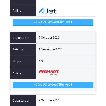
ᲐᲕᲘᲐᲑᲘᲚᲔᲗᲔᲑᲘ 890
-ᲓᲐᲜ
7 October 2026
7 November 2026
1 Stop
ᲐᲕᲘᲐᲑᲘᲚᲔᲗᲔᲑᲘ 798
-ᲓᲐᲜ
9 October 2026