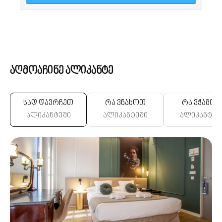
აღმოაჩინე ალიკანტე
სად დავრჩეთ
რა ვნახოთ
რა ვჭამო
ალიკანტეში
ალიკანტეში
ალიკანტეშ