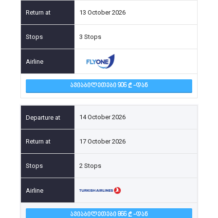
13 October 2026
3 Stops
ᲐᲕᲘᲐᲑᲘᲚᲔᲗᲔᲑᲘ 906
-ᲓᲐᲜ
14 October 2026
17 October 2026
2 Stops
ᲐᲕᲘᲐᲑᲘᲚᲔᲗᲔᲑᲘ 866
-ᲓᲐᲜ