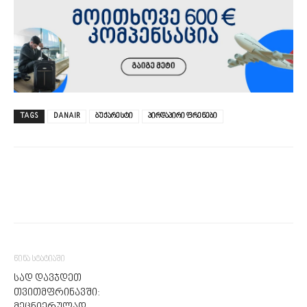
TAGS
DANAIR
ბუქარესტი
პირდაპირი ფრენები
წინა სტატიაში
სად დავჯდეთ
თვითმფრინავში: