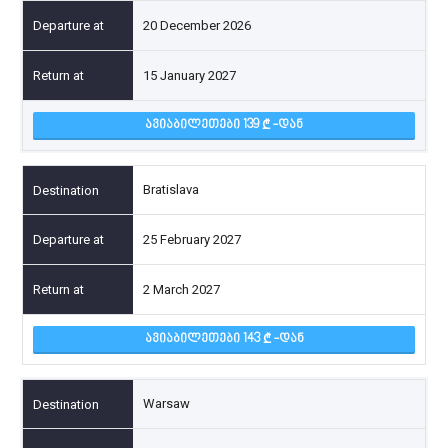
20 December 2026
15 January 2027
ᲐᲕᲘᲐᲑᲘᲚᲔᲗᲔᲑᲘ 139
-ᲓᲐᲜ
Bratislava
25 February 2027
2 March 2027
ᲐᲕᲘᲐᲑᲘᲚᲔᲗᲔᲑᲘ 143
-ᲓᲐᲜ
Warsaw