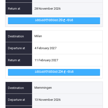
28 November 2026
ᲐᲕᲘᲐᲑᲘᲚᲔᲗᲔᲑᲘ 219
-ᲓᲐᲜ
Milan
4 February 2027
11 February 2027
ᲐᲕᲘᲐᲑᲘᲚᲔᲗᲔᲑᲘ 234
-ᲓᲐᲜ
Memmingen
13 November 2026