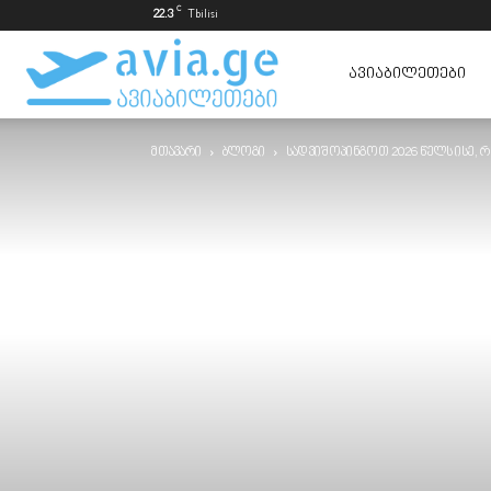
C
22.3
Tbilisi
ავიაბილეთები
ᲐᲕᲘᲐᲑᲘᲚᲔᲗᲔᲑᲘ
მთავარი
ბლოგი
სად ვიშოპინგოთ 2026 წელს ისე, 
ყველაზე
იაფად