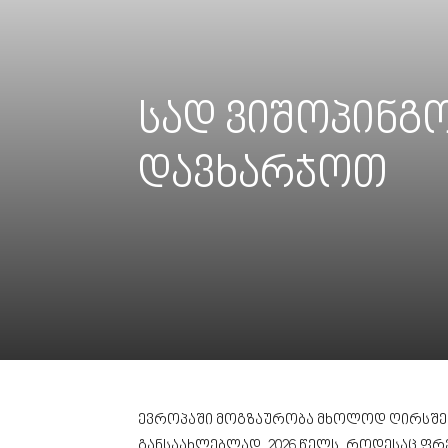
სად ვიშოპინგო
დავხარჯოთ
ევროპაში მოგზაურობა მხოლოდ ღირსშესან
განსაახლებლად. 2026 წელს, როდესაც ფ