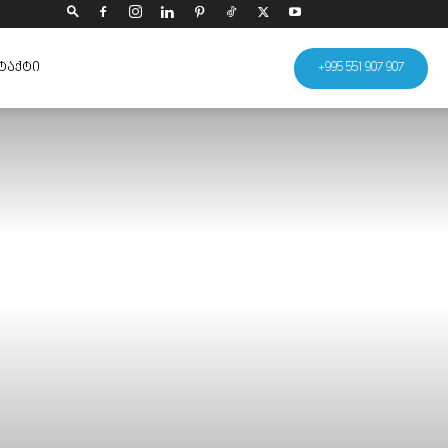
ᲢᲐᲥᲢᲘ
+995 551 907 907