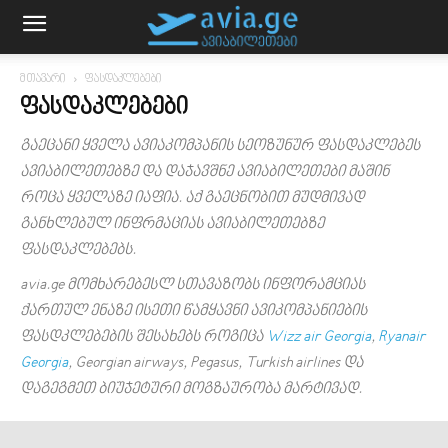
მთავარი
ფასდაკლებები
ᲤᲐᲡᲓᲐᲙᲚᲔᲑᲔᲑᲘ
გაეცანი ყველა ავიაკომპანის სეოზუნურ ფასდაკლებეს
ავიაბილეთებზე და დაჯავშნე ავიაბილეთები მაშინ
როცა ყველაზე იაფია. აქ გაეცნობით მუდმივად
განხლებულ ინფრმაციას ავიაბილეთებზე
ფასდაკლებებს.
avia.ge მომხარებესლ სთავაზობს ინფორამციას
ქართულ ენაზე ისეთი წამყავნი ავიკომპანიების
ფასდკლებების შესახებს როგიცა
Wizz air Georgia
,
Ryanair
Georgia
, Georgian airways, Pegasus, Turkish airlines და
დაგეგმეთ ბიუჯეტური მოგზაურობა მარტივად.