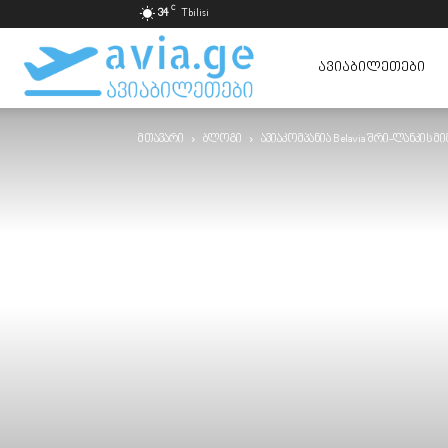
C
34
Tbilisi
ავიაბილეთები
ᲐᲕᲘᲐᲑᲘᲚᲔᲗᲔᲑᲘ
მთავარი
ბლოგი
ავიაკომპანია Belavia შრი-ლანკის
ყველაზე
იაფად