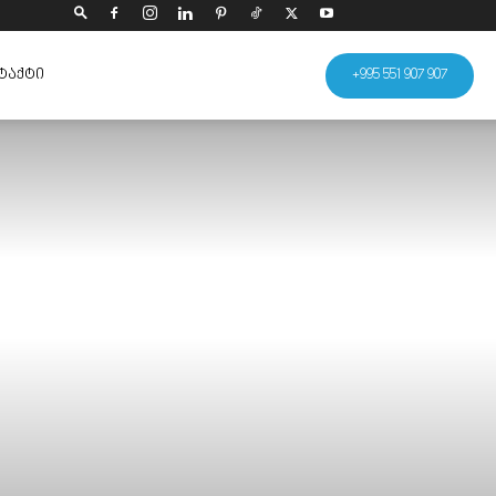
ᲢᲐᲥᲢᲘ
+995 551 907 907