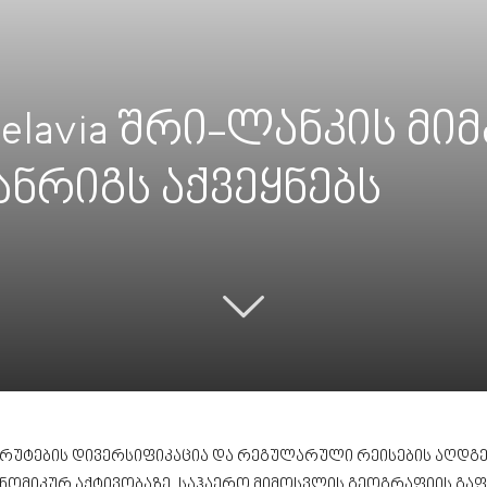
Belavia შრი-ლანკის 
ნრიგს აქვეყნებს
რუტების დივერსიფიკაცია და რეგულარული რეისების აღდგენ
ომიკურ აქტივობაზე. საჰაერო მიმოსვლის გეოგრაფიის გაფ