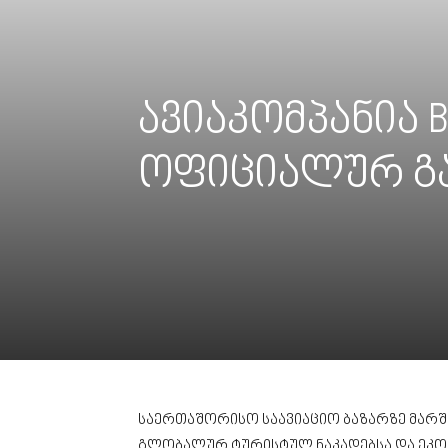
ავიაკომპანია 
ოფიციალურ გა
საერთაშორისო საავიაციო ბაზარზე მარშ
გლობალურ ტურისტულ ნაკადებსა და ეკონ