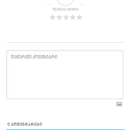
შეაფასე სტატია
0
ᲙᲝᲛᲔᲜᲢᲐᲠᲔᲑᲘ