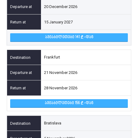
20 December 2026
15 January 2027
ᲐᲕᲘᲐᲑᲘᲚᲔᲗᲔᲑᲘ 141
-ᲓᲐᲜ
Frankfurt
21 November 2026
28 November 2026
ᲐᲕᲘᲐᲑᲘᲚᲔᲗᲔᲑᲘ 156
-ᲓᲐᲜ
Bratislava