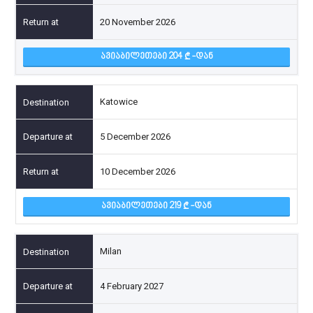
20 November 2026
ᲐᲕᲘᲐᲑᲘᲚᲔᲗᲔᲑᲘ 204
-ᲓᲐᲜ
Katowice
5 December 2026
10 December 2026
ᲐᲕᲘᲐᲑᲘᲚᲔᲗᲔᲑᲘ 219
-ᲓᲐᲜ
Milan
4 February 2027