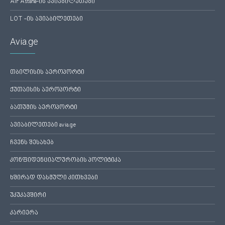
Air Astana-ის ავიაბილეთები
LOT -ის ავიაბილეთები
Avia.ge
თბილისის აეროპორტი
ქუთაისის აეროპორტი
ბათუმის აეროპორტი
ავიაბილეთები avia.ge
ჩვენს შესახებ
კონფიდენციალურობის პოლიტიკა
ხშირად დასმული კითხვები
უკუკავშირი
კარიერა