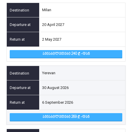
Milan
20 April 2027
2 May 2027
ᲐᲕᲘᲐᲑᲘᲚᲔᲗᲔᲑᲘ 240
-ᲓᲐᲜ
Yerevan
30 August 2026
6 September 2026
ᲐᲕᲘᲐᲑᲘᲚᲔᲗᲔᲑᲘ 269
-ᲓᲐᲜ