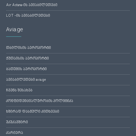
Air Astana-ის ავიაბილეთები
LOT -ის ავიაბილეთები
Avia.ge
თბილისის აეროპორტი
ქუთაისის აეროპორტი
ბათუმის აეროპორტი
ავიაბილეთები avia.ge
ჩვენს შესახებ
კონფიდენციალურობის პოლიტიკა
ხშირად დასმული კითხვები
უკუკავშირი
კარიერა