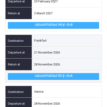
25 February 2027
2 March 2027
ᲐᲕᲘᲐᲑᲘᲚᲔᲗᲔᲑᲘ 146
-ᲓᲐᲜ
Frankfurt
21 November 2026
28 November 2026
ᲐᲕᲘᲐᲑᲘᲚᲔᲗᲔᲑᲘ 157
-ᲓᲐᲜ
Venice
28 November 2026