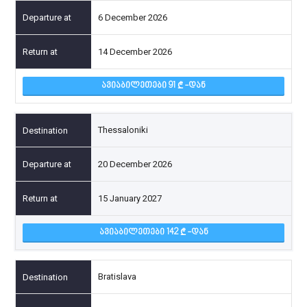
6 December 2026
14 December 2026
ᲐᲕᲘᲐᲑᲘᲚᲔᲗᲔᲑᲘ 91
-ᲓᲐᲜ
Thessaloniki
20 December 2026
15 January 2027
ᲐᲕᲘᲐᲑᲘᲚᲔᲗᲔᲑᲘ 142
-ᲓᲐᲜ
Bratislava