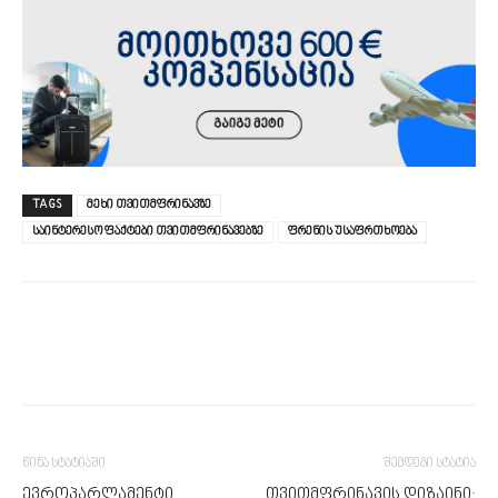
TAGS
მეხი თვითმფრინავზე
საინტერესო ფაქტები თვითმფრინავებზე
ფრენის უსაფრთხოება
წინა სტატიაში
შემდეგი სტატია
ევროპარლამენტი
თვითმფრინავის დიზაინი: