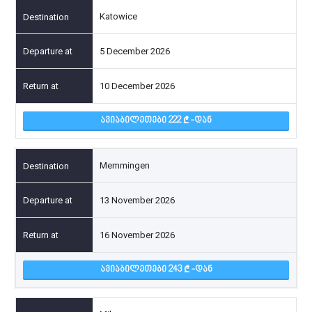
Katowice
5 December 2026
10 December 2026
ᲐᲕᲘᲐᲑᲘᲚᲔᲗᲔᲑᲘ 222
-ᲓᲐᲜ
Memmingen
13 November 2026
16 November 2026
ᲐᲕᲘᲐᲑᲘᲚᲔᲗᲔᲑᲘ 243
-ᲓᲐᲜ