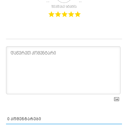
შეაფასე სტატია
0
ᲙᲝᲛᲔᲜᲢᲐᲠᲔᲑᲘ