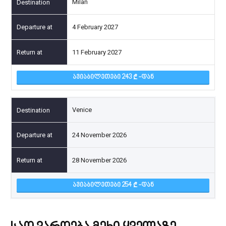
Milan
4 February 2027
11 February 2027
ᲐᲕᲘᲐᲑᲘᲚᲔᲗᲔᲑᲘ 243
-ᲓᲐᲜ
Venice
24 November 2026
28 November 2026
ᲐᲕᲘᲐᲑᲘᲚᲔᲗᲔᲑᲘ 254
-ᲓᲐᲜ