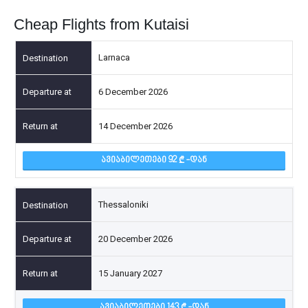
Cheap Flights from Kutaisi
Larnaca
6 December 2026
14 December 2026
ᲐᲕᲘᲐᲑᲘᲚᲔᲗᲔᲑᲘ 92
-ᲓᲐᲜ
Thessaloniki
20 December 2026
15 January 2027
ᲐᲕᲘᲐᲑᲘᲚᲔᲗᲔᲑᲘ 143
-ᲓᲐᲜ