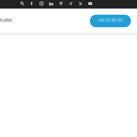
ᲢᲐᲥᲢᲘ
+995 551 907 907