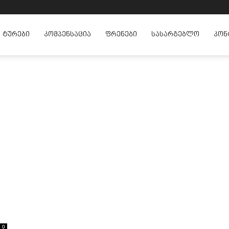
ᲢᲣᲠᲔᲑᲘ
ᲙᲝᲛᲞᲔᲜᲡᲐᲪᲘᲐ
ᲤᲠᲔᲜᲔᲑᲘ
ᲡᲐᲡᲐᲠᲒᲔᲑᲚᲝ
ᲙᲝᲜ
0