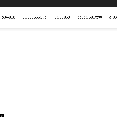
ᲢᲣᲠᲔᲑᲘ
ᲙᲝᲛᲞᲔᲜᲡᲐᲪᲘᲐ
ᲤᲠᲔᲜᲔᲑᲘ
ᲡᲐᲡᲐᲠᲒᲔᲑᲚᲝ
ᲙᲝᲜ
0