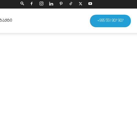
ᲢᲐᲥᲢᲘ
+995 551 907 907