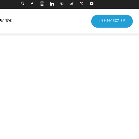
ᲢᲐᲥᲢᲘ
+995 551 907 907