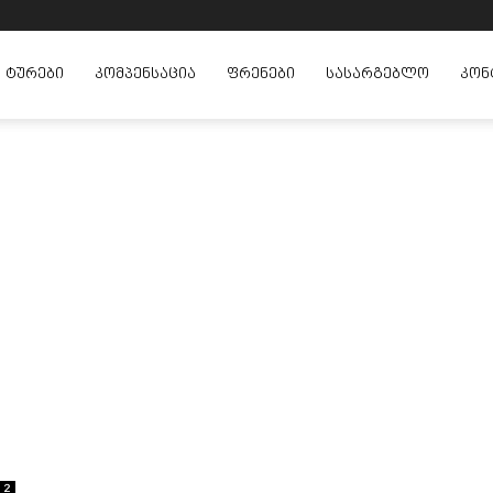
ᲢᲣᲠᲔᲑᲘ
ᲙᲝᲛᲞᲔᲜᲡᲐᲪᲘᲐ
ᲤᲠᲔᲜᲔᲑᲘ
ᲡᲐᲡᲐᲠᲒᲔᲑᲚᲝ
ᲙᲝᲜ
2