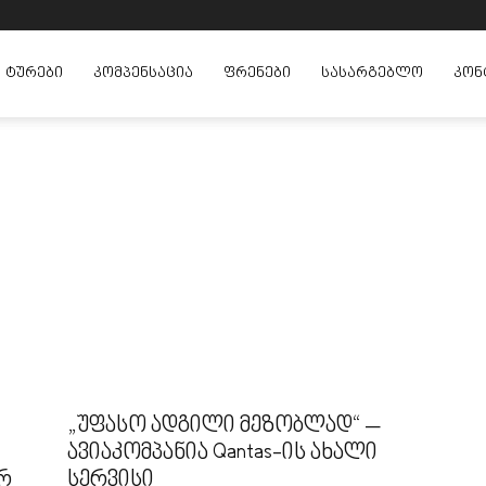
ᲢᲣᲠᲔᲑᲘ
ᲙᲝᲛᲞᲔᲜᲡᲐᲪᲘᲐ
ᲤᲠᲔᲜᲔᲑᲘ
ᲡᲐᲡᲐᲠᲒᲔᲑᲚᲝ
ᲙᲝᲜ
„უფასო ადგილი მეზობლად“ –
ავიაკომპანია Qantas-ის ახალი
რ
სერვისი