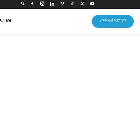
ᲢᲐᲥᲢᲘ
+995 551 907 907