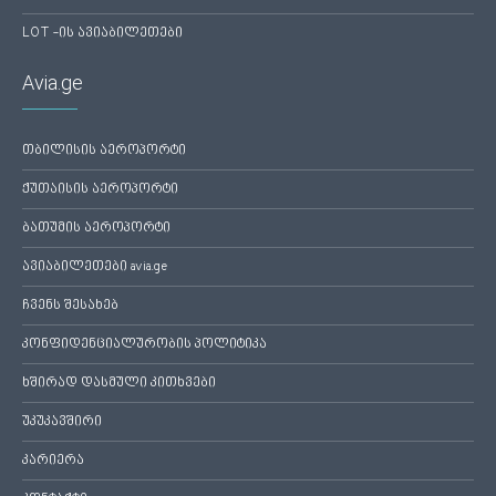
LOT -ის ავიაბილეთები
Avia.ge
თბილისის აეროპორტი
ქუთაისის აეროპორტი
ბათუმის აეროპორტი
ავიაბილეთები avia.ge
ჩვენს შესახებ
კონფიდენციალურობის პოლიტიკა
ხშირად დასმული კითხვები
უკუკავშირი
კარიერა