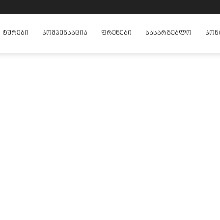
ᲢᲣᲠᲔᲑᲘ
ᲙᲝᲛᲞᲔᲜᲡᲐᲪᲘᲐ
ᲤᲠᲔᲜᲔᲑᲘ
ᲡᲐᲡᲐᲠᲒᲔᲑᲚᲝ
ᲙᲝᲜ