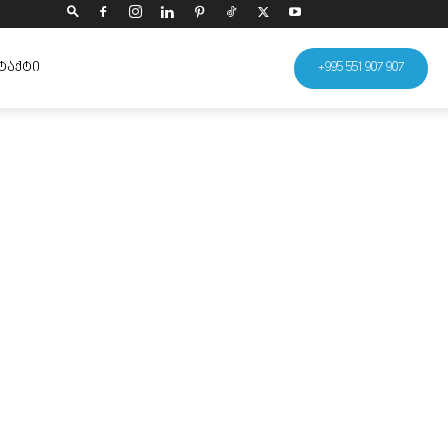
ᲢᲐᲥᲢᲘ
+995 551 907 907