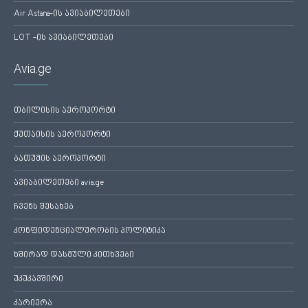
Air Astana-ის ავიაბილეთები
LOT -ის ავიაბილეთები
Avia.ge
თბილისის აეროპორტი
ქუთაისის აეროპორტი
ბათუმის აეროპორტი
ავიაბილეთები avia.ge
ჩვენს შესახებ
კონფიდენციალურობის პოლიტიკა
ხშირად დასმული კითხვები
უკუკავშირი
კარიერა