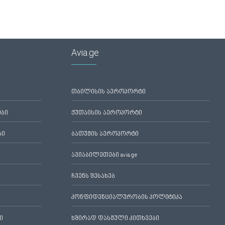
Avia.ge
თბილისის აეროპორტი
ები
ქუთაისის აეროპორტი
ბი
ბათუმის აეროპორტი
ავიაბილეთები avia.ge
ჩვენს შესახებ
კონფიდენციალურობის პოლიტიკა
ი
ხშირად დასმული კითხვები