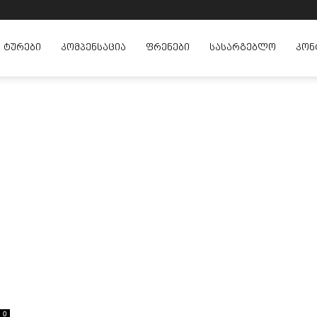
ᲢᲣᲠᲔᲑᲘ
ᲙᲝᲛᲞᲔᲜᲡᲐᲪᲘᲐ
ᲤᲠᲔᲜᲔᲑᲘ
ᲡᲐᲡᲐᲠᲒᲔᲑᲚᲝ
ᲙᲝᲜ
0