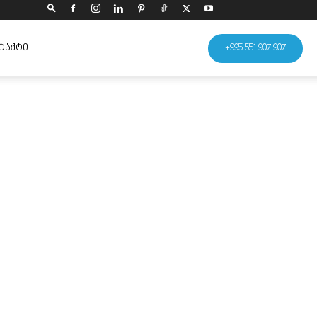
ᲢᲐᲥᲢᲘ
+995 551 907 907