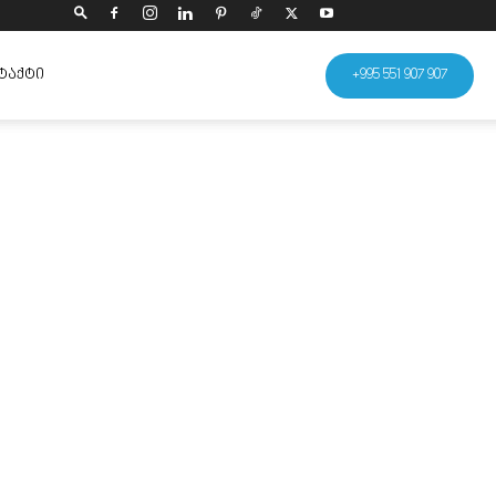
ᲢᲐᲥᲢᲘ
+995 551 907 907