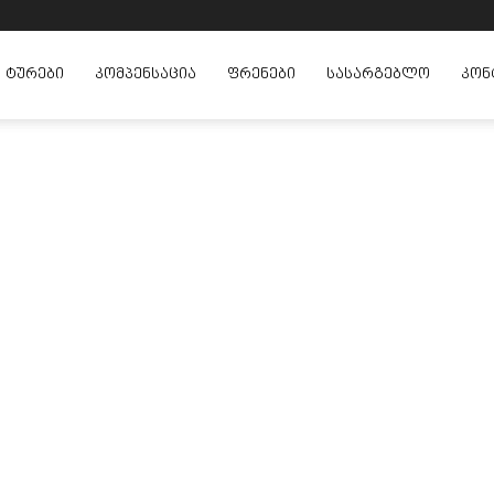
ᲢᲣᲠᲔᲑᲘ
ᲙᲝᲛᲞᲔᲜᲡᲐᲪᲘᲐ
ᲤᲠᲔᲜᲔᲑᲘ
ᲡᲐᲡᲐᲠᲒᲔᲑᲚᲝ
ᲙᲝᲜ