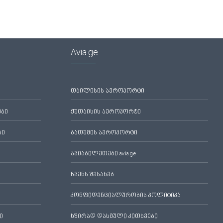
Avia.ge
თბილისის აეროპორტი
ები
ქუთაისის აეროპორტი
ბი
ბათუმის აეროპორტი
ავიაბილეთები avia.ge
ჩვენს შესახებ
კონფიდენციალურობის პოლიტიკა
ი
ხშირად დასმული კითხვები