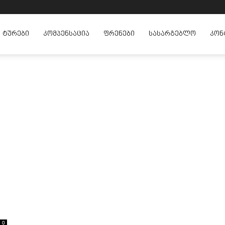
ᲢᲣᲠᲔᲑᲘ
ᲙᲝᲛᲞᲔᲜᲡᲐᲪᲘᲐ
ᲤᲠᲔᲜᲔᲑᲘ
ᲡᲐᲡᲐᲠᲒᲔᲑᲚᲝ
ᲙᲝᲜ
0