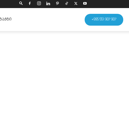
ᲢᲐᲥᲢᲘ
+995 551 907 907