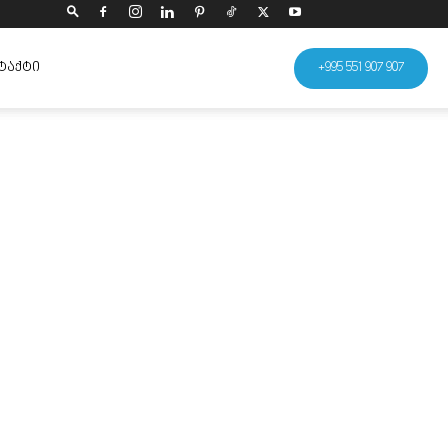
ᲢᲐᲥᲢᲘ
+995 551 907 907