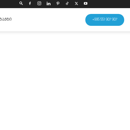
ᲢᲐᲥᲢᲘ
+995 551 907 907