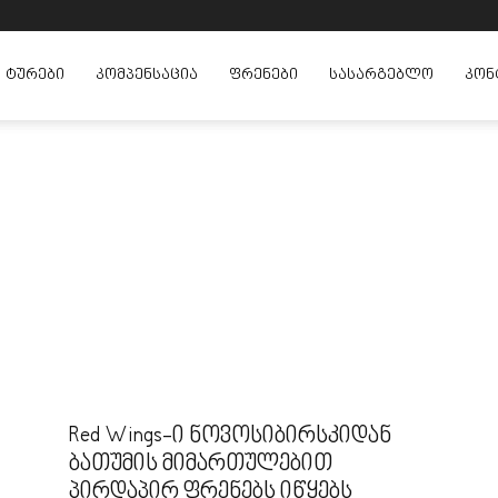
ᲢᲣᲠᲔᲑᲘ
ᲙᲝᲛᲞᲔᲜᲡᲐᲪᲘᲐ
ᲤᲠᲔᲜᲔᲑᲘ
ᲡᲐᲡᲐᲠᲒᲔᲑᲚᲝ
ᲙᲝᲜ
Red Wings-ი ნოვოსიბირსკიდან
ბათუმის მიმართულებით
პირდაპირ ფრენებს იწყებს