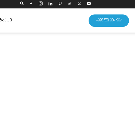
ᲢᲐᲥᲢᲘ
+995 551 907 907