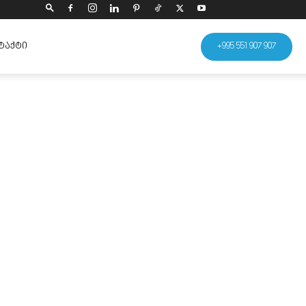
ᲢᲐᲥᲢᲘ
+995 551 907 907