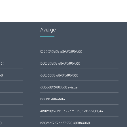
Avia.ge
თბილისის აეროპორტი
ები
ქუთაისის აეროპორტი
ბი
ბათუმის აეროპორტი
ავიაბილეთები avia.ge
ჩვენს შესახებ
კონფიდენციალურობის პოლიტიკა
ი
ხშირად დასმული კითხვები