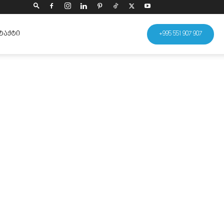
ᲢᲐᲥᲢᲘ
+995 551 907 907