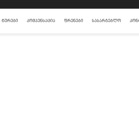
ᲢᲣᲠᲔᲑᲘ
ᲙᲝᲛᲞᲔᲜᲡᲐᲪᲘᲐ
ᲤᲠᲔᲜᲔᲑᲘ
ᲡᲐᲡᲐᲠᲒᲔᲑᲚᲝ
ᲙᲝᲜ