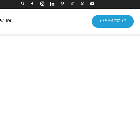
ᲢᲐᲥᲢᲘ
+995 551 907 907