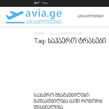
C
32.3
Tbilisi
ავიაბილეთები
ᲐᲕᲘᲐᲑᲘᲚᲔᲗᲔᲑᲘ
მთავარი
Tags
საჰაერო ტრასები
ყველაზე
Tag: საჰაერო ტრასები
იაფად
საჰაერო გზატკეცილები:
გადაადგილება ცაში როგორც
დისციპლინა