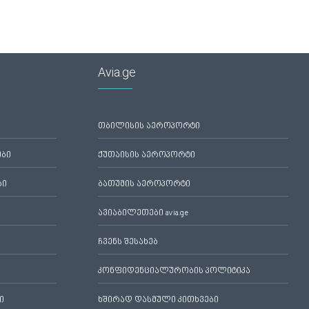
Avia.ge
თბილისის აეროპორტი
ები
ქუთაისის აეროპორტი
ბი
ბათუმის აეროპორტი
ავიაბილეთები avia.ge
ჩვენს შესახებ
კონფიდენციალურობის პოლიტიკა
ი
ხშირად დასმული კითხვები