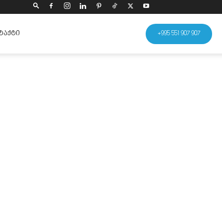
ᲢᲐᲥᲢᲘ
+995 551 907 907