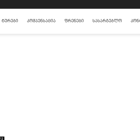
ᲢᲣᲠᲔᲑᲘ
ᲙᲝᲛᲞᲔᲜᲡᲐᲪᲘᲐ
ᲤᲠᲔᲜᲔᲑᲘ
ᲡᲐᲡᲐᲠᲒᲔᲑᲚᲝ
ᲙᲝᲜ
12