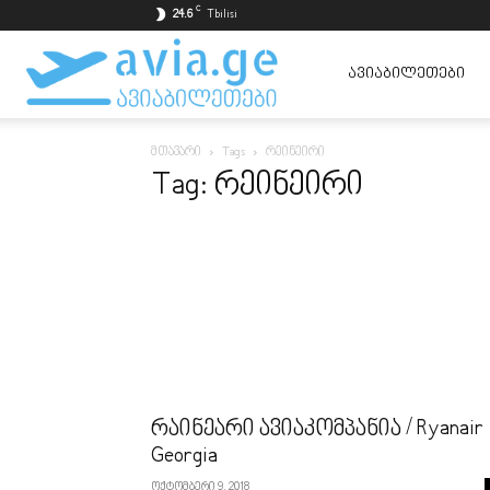
C
24.6
Tbilisi
ავიაბილეთები
ᲐᲕᲘᲐᲑᲘᲚᲔᲗᲔᲑᲘ
მთავარი
Tags
რეინეირი
ყველაზე
Tag: რეინეირი
იაფად
რაინეარი ავიაკომპანია / Ryanair
Georgia
ოქტომბერი 9, 2018