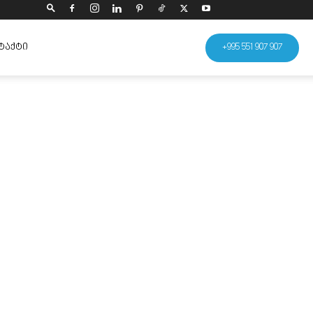
ᲢᲐᲥᲢᲘ
+995 551 907 907