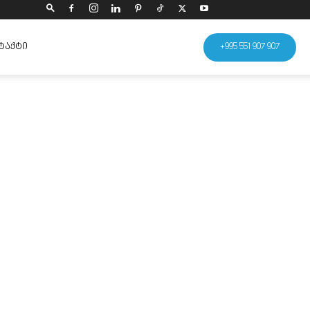
ᲢᲐᲥᲢᲘ
+995 551 907 907