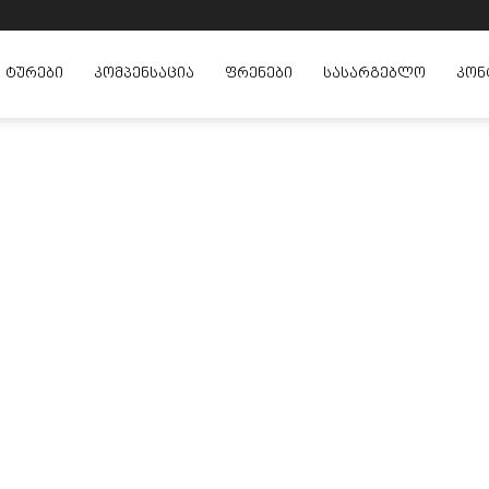
ᲢᲣᲠᲔᲑᲘ
ᲙᲝᲛᲞᲔᲜᲡᲐᲪᲘᲐ
ᲤᲠᲔᲜᲔᲑᲘ
ᲡᲐᲡᲐᲠᲒᲔᲑᲚᲝ
ᲙᲝᲜ