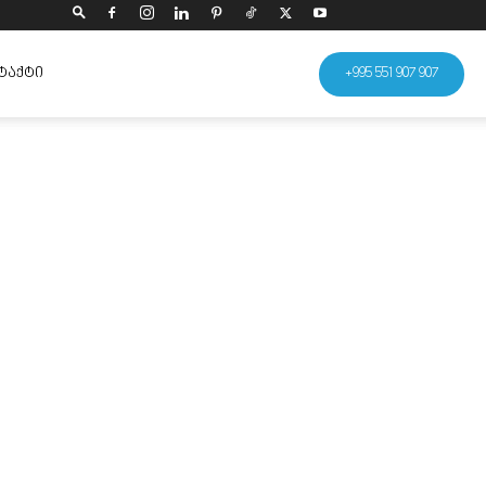
ᲢᲐᲥᲢᲘ
+995 551 907 907