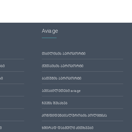
Avia.ge
თბილისის აეროპორტი
ები
ქუთაისის აეროპორტი
ბი
ბათუმის აეროპორტი
ავიაბილეთები avia.ge
ჩვენს შესახებ
კონფიდენციალურობის პოლიტიკა
ი
ხშირად დასმული კითხვები