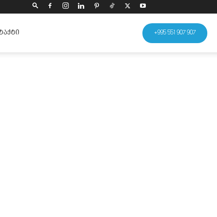
ᲢᲐᲥᲢᲘ
+995 551 907 907