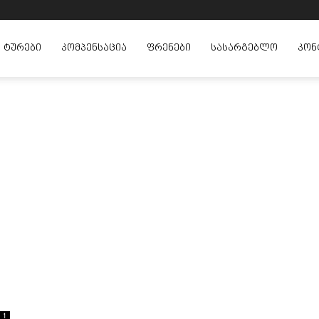
ᲢᲣᲠᲔᲑᲘ
ᲙᲝᲛᲞᲔᲜᲡᲐᲪᲘᲐ
ᲤᲠᲔᲜᲔᲑᲘ
ᲡᲐᲡᲐᲠᲒᲔᲑᲚᲝ
ᲙᲝᲜ
1