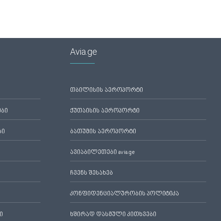
Avia.ge
თბილისის აეროპორტი
ები
ქუთაისის აეროპორტი
ბი
ბათუმის აეროპორტი
ავიაბილეთები avia.ge
ჩვენს შესახებ
კონფიდენციალურობის პოლიტიკა
ი
ხშირად დასმული კითხვები