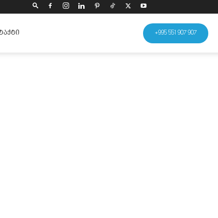
ᲢᲐᲥᲢᲘ
+995 551 907 907