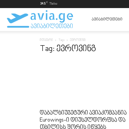
C
34.5
Tbilisi
ავიაბილეთები
ᲐᲕᲘᲐᲑᲘᲚᲔᲗᲔᲑᲘ
მთავარი
Tags
ევროვინგ
ყველაზე
Tag: ევროვინგ
იაფად
დაბალბიუჯეტური ავიაკომპანია
Eurowings-ი დიუსელდორფსა და
თბილისს შორის იწყებს