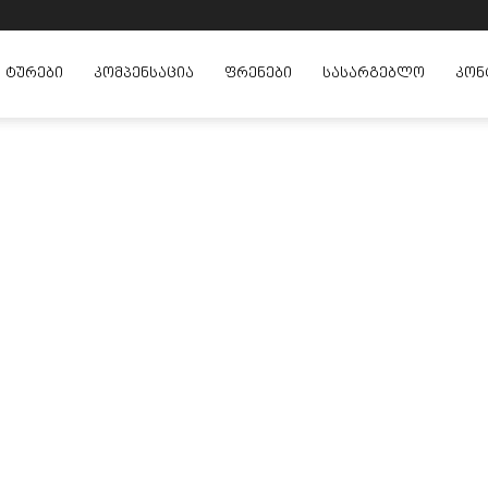
ᲢᲣᲠᲔᲑᲘ
ᲙᲝᲛᲞᲔᲜᲡᲐᲪᲘᲐ
ᲤᲠᲔᲜᲔᲑᲘ
ᲡᲐᲡᲐᲠᲒᲔᲑᲚᲝ
ᲙᲝᲜ