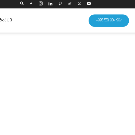
ᲢᲐᲥᲢᲘ
+995 551 907 907