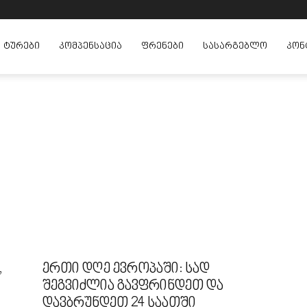
ᲢᲣᲠᲔᲑᲘ
ᲙᲝᲛᲞᲔᲜᲡᲐᲪᲘᲐ
ᲤᲠᲔᲜᲔᲑᲘ
ᲡᲐᲡᲐᲠᲒᲔᲑᲚᲝ
ᲙᲝᲜ
,
ერთი დღე ევროპაში: სად
შეგვიძლია გავფრინდეთ და
დავბრუნდეთ 24 საათში