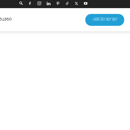
ᲢᲐᲥᲢᲘ
+995 551 907 907