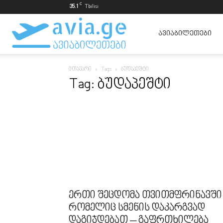
C
35.1
Tbilisi
ავიაბილეთები
ᲐᲕᲘᲐᲑᲘᲚᲔᲗᲔᲑᲘ
მთავარი
Tags
ბუდაპეშტი
ყველაზე
Tag: ბუდაპეშტი
იაფად
ერთი შეცდომა თვითმფრინავში
რომელიც სმენის დაკარგვად
დაგიჯდებათ – გაფრთხილება