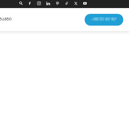
ᲢᲐᲥᲢᲘ
+995 551 907 907