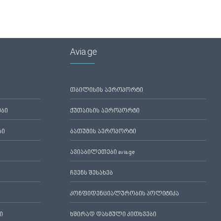
Avia.ge
თბილისის აეროპორტი
ები
ქუთაისის აეროპორტი
ბი
ბათუმის აეროპორტი
ავიაბილეთები avia.ge
ჩვენს შესახებ
კონფიდენციალურობის პოლიტიკა
ი
ხშირად დასმული კითხვები