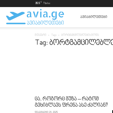
C
35.5
Tbilisi
ავიაბილეთები
ᲐᲕᲘᲐᲑᲘᲚᲔᲗᲔᲑᲘ
მთავარი
Tags
ბორტგამცილებლების მოდა
ყველაზე
Tag: ბორტგამცილებლ
იაფად
ცა, როგორც მუზა – რატომ
გვხიბლავს ფრენა ასე ძალიან?
დეკემბერი 29, 2025