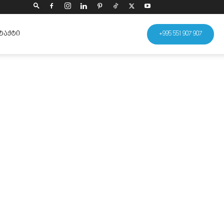
ᲢᲐᲥᲢᲘ
+995 551 907 907