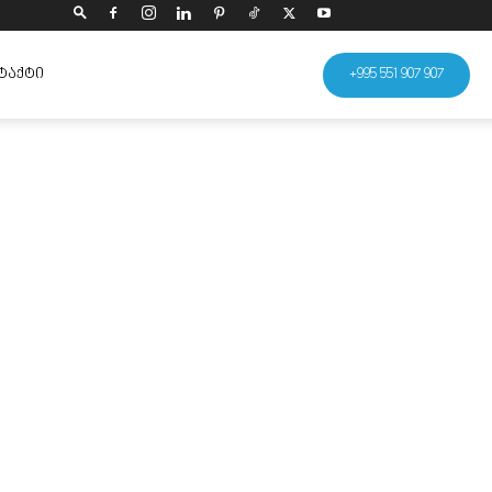
ᲢᲐᲥᲢᲘ
+995 551 907 907