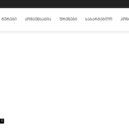
ᲢᲣᲠᲔᲑᲘ
ᲙᲝᲛᲞᲔᲜᲡᲐᲪᲘᲐ
ᲤᲠᲔᲜᲔᲑᲘ
ᲡᲐᲡᲐᲠᲒᲔᲑᲚᲝ
ᲙᲝᲜ
2