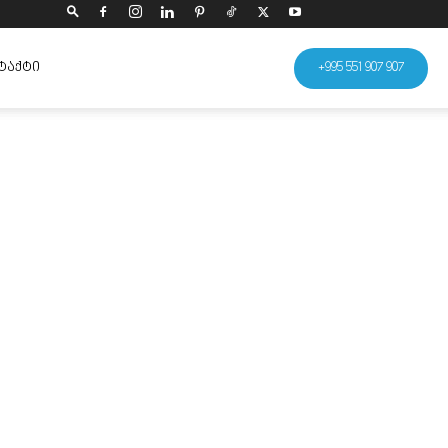
ᲢᲐᲥᲢᲘ
+995 551 907 907