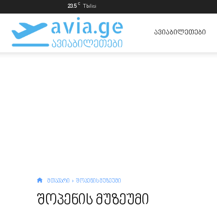
C
23.5
Tbilisi
ავიაბილეთები
ᲐᲕᲘᲐᲑᲘᲚᲔᲗᲔᲑᲘ
ყველაზე
იაფად
მთავარი
შოპენის მუზეუმი
შოპენის მუზეუმი