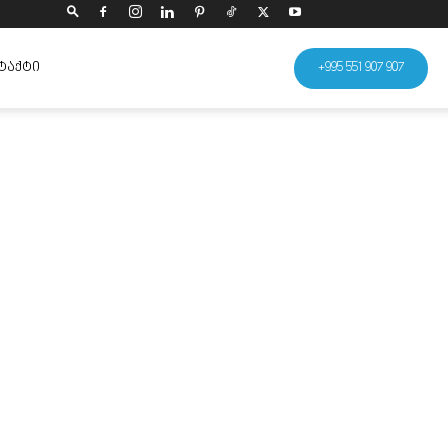
ᲢᲐᲥᲢᲘ
+995 551 907 907