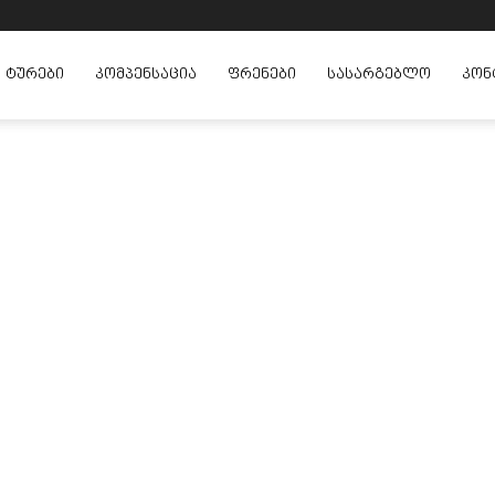
ᲢᲣᲠᲔᲑᲘ
ᲙᲝᲛᲞᲔᲜᲡᲐᲪᲘᲐ
ᲤᲠᲔᲜᲔᲑᲘ
ᲡᲐᲡᲐᲠᲒᲔᲑᲚᲝ
ᲙᲝᲜ