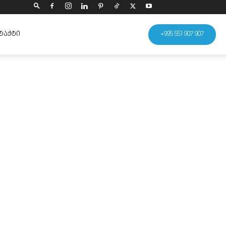
ᲢᲐᲥᲢᲘ
+995 551 907 907