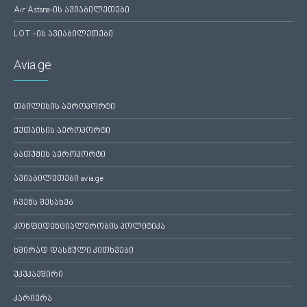
Air Astana-ის ავიაბილეთები
LOT -ის ავიაბილეთები
Avia.ge
თბილისის აეროპორტი
ქუთაისის აეროპორტი
ბათუმის აეროპორტი
ავიაბილეთები avia.ge
ჩვენს შესახებ
კონფიდენციალურობის პოლიტიკა
ხშირად დასმული კითხვები
უკუკავშირი
კარიერა